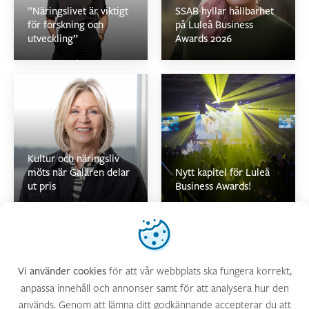
”Näringslivet är viktigt
SSAB hyllar hållbarhet
för forskning och
på Luleå Business
utveckling”
Awards 2026
Kultur och näringsliv
möts när Galären delar
Nytt kapitel för Luleå
ut pris
Business Awards!
Vi använder cookies
för att vår webbplats ska fungera korrekt,
Vi använder cookies
Tävlingen ger unga
anpassa innehåll och annonser samt för att analysera hur den
talanger möjlighet att
används. Genom att lämna ditt godkännande accepterar du att
Här är vinnarna från
visa upp sina