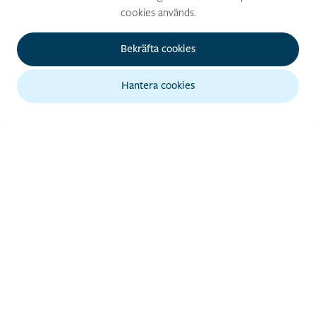
årets Luleå Business
cookies används.
färdigheter för det
Awards
lokala näringslivet
Bekräfta cookies
Hantera cookies
Startskott och
Agnes och Yasmine
uppladdning inför Luleå
vann förrättstävlingen
Business Awards
INFORMATION
Press och kontakt