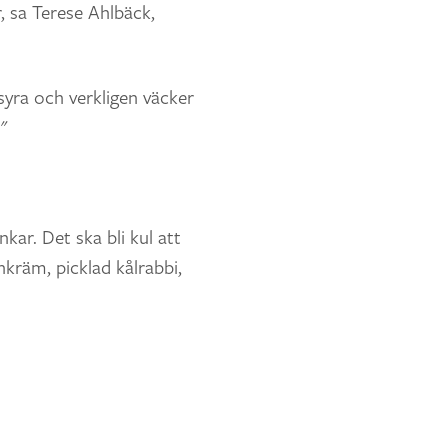
, sa Terese Ahlbäck,
yra och verkligen väcker
"
kar. Det ska bli kul att
kräm, picklad kålrabbi,