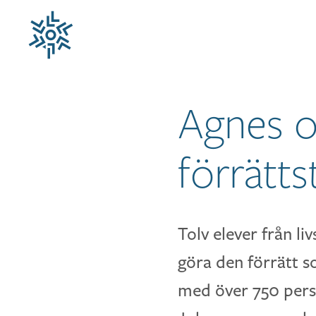
Luleå Business Awards
Agnes o
förrätts
Tolv elever från l
göra den förrätt s
med över 750 perso