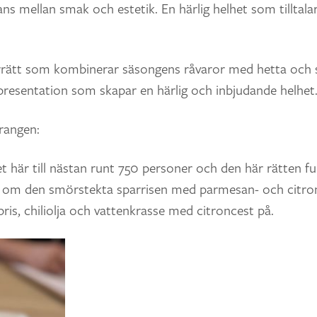
ns mellan smak och estetik. En härlig helhet som tilltalar
örrätt som kombinerar säsongens råvaror med hetta och s
resentation som skapar en härlig och inbjudande helhet.
urangen:
t här till nästan runt 750 personer och den här rätten fun
r om den smörstekta sparrisen med parmesan- och citron
apris, chiliolja och vattenkrasse med citroncest på.