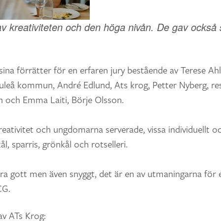
 kreativiteten och den höga nivån. De gav också si
sina förrätter för en erfaren jury bestående av Terese Ah
uleå kommun, André Edlund, Ats krog, Petter Nyberg, re
n och Emma Laiti, Börje Olsson.
reativitet och ungdomarna serverade, vissa individuellt oc
l, sparris, grönkål och rotselleri.
ara gott men även snyggt, det är en av utmaningarna för e
CG.
av ATs Krog: