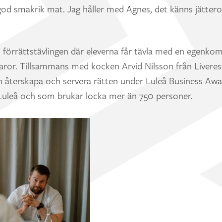
d smakrik mat. Jag håller med Agnes, det känns jätteroli
lls förrättstävlingen där eleverna får tävla med en egenk
aror. Tillsammans med kocken Arvid Nilsson från Liveres
 återskapa och servera rätten under Luleå Business Awa
i Luleå och som brukar locka mer än 750 personer.