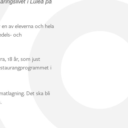
ringslivet i Luleå på
r en av eleverna och hela
edels- och
a, 18 år, som just
 restaurangprogrammet i
atlagning. Det ska bli
.