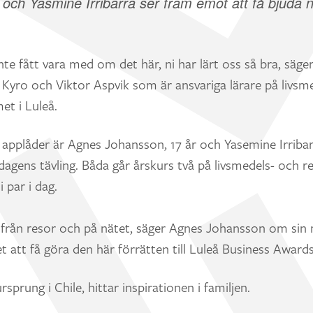
ch Yasmine Irribarra ser fram emot att få bjuda nä
inte fått vara med om det här, ni har lärt oss så bra, säge
 Kyro och Viktor Aspvik som är ansvariga lärare på livsm
t i Luleå.
applåder är Agnes Johansson, 17 år och Yasemine Irribarr
dagens tävling. Båda går årskurs två på livsmedels- och
i par i dag.
 från resor och på nätet, säger Agnes Johansson om sin m
et att få göra den här förrätten till Luleå Business Awards
sprung i Chile, hittar inspirationen i familjen.