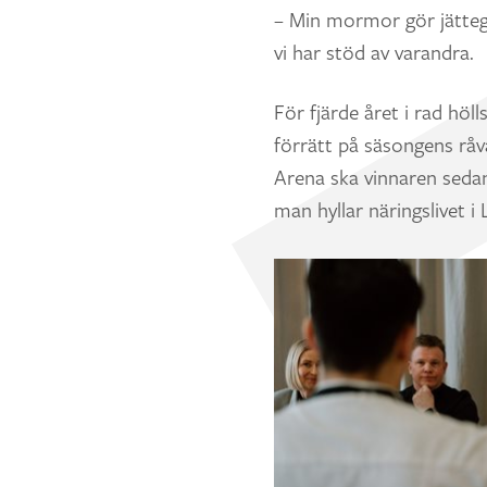
– Min mormor gör jättego
vi har stöd av varandra.
För fjärde året i rad hö
förrätt på säsongens råv
Arena ska vinnaren sedan
man hyllar näringslivet 