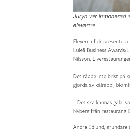
Juryn var imponerad av
eleverna.
Eleverna fick presentera 
Luleå Business Awards/L
Nilsson, Liverestaurange
Det rådde inte brist på k
gjorda av kålrabbi, blomkå
– Det ska kännas gala, v
Nyberg från restaurang 
André Edlund, grundare 