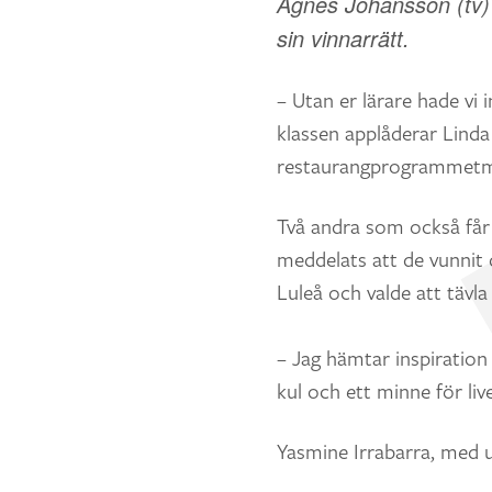
Agnes Johansson (tv) o
sin vinnarrätt.
– Utan er lärare hade vi 
klassen applåderar Linda
restaurangprogrammetme
Två andra som också får 
meddelats att de vunnit 
Luleå och valde att tävla 
– Jag hämtar inspiration
kul och ett minne för liv
Yasmine Irrabarra, med ur