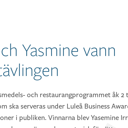
ch Yasmine vann
tävlingen
ivsmedels- och restaurangprogrammet åk 2 
om ska serveras under Luleå Business Award
ner i publiken. Vinnarna blev Yasemine Ir