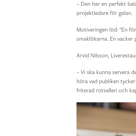
– Den har en perfekt bala
projektledare för galan.
Motiveringen löd: "En f
smaklökarna. En vacker p
Arvid Nilsson, Liveresta
– Vi ska kunna servera de
höra vad publiken tycke
friterad rotselleri och k